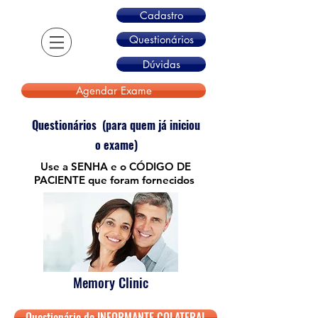
Cadastro
Questionários
Dúvidas
Agendar Exame
Questionários
(para quem já iniciou
o exame)
Use a
SENHA
e o CÓDIGO DE
PACIENTE que foram fornecidos
Memory Clinic
Questionário do INFORMANTE COLATERAL