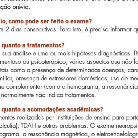
ação prévia.
io, como pode ser feito o exame?
m 2 dias consecutivos. Para isto, é preciso informar
s quanto a tratamentos?
s, sua análise e uma ou mais hipóteses diagnósticas. 
camentoso ou psicoterápico, vários aspectos que não 
 tais como a presença de determinadas doenças, carac
iliar,
presença de estressores domésticos,
uso de med
me complementar (como o hemograma, a ressonância
e normalmente não indica tratamentos.
es quanto a acomodações acadêmicas?
tos realizados por instituições de ensino para port
calculia), TDAH e outros problemas. O exame neurop
grama, a ressonância magnética, o eletroencefalo