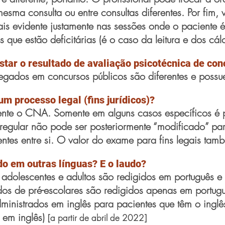
esma consulta ou entre consultas diferentes. Por fim,
is evidente justamente nas sessões onde o paciente é
que estão deficitárias (é o caso da leitura e dos cál
tar o resultado de avaliação psicotécnica de con
gados em concursos públicos são diferentes e possuem
m processo legal (fins jurídicos)?
mente o CNA. Somente em alguns casos específicos é p
 regular não pode ser posteriormente “modificado” pa
entes entre si. O valor do exame para fins legais tamb
o em outras línguas? E o laudo?
adolescentes e adultos são redigidos em português e
os de pré-escolares são redigidos apenas em portugu
ministrados em inglês para pacientes que têm o inglê
 em inglês)
[a partir de abril de 2022]