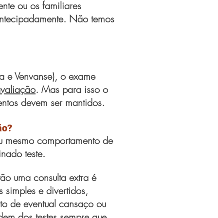
nte ou os familiares
e antecipadamente. Não temos
ta e Venvanse), o exame
avaliação
. Mas para isso o
ntos devem ser mantidos.
ão?
a ou mesmo comportamento de
nado teste.
ão uma consulta extra é
 simples e divertidos,
ito de eventual cansaço ou
rdem dos testes sempre que