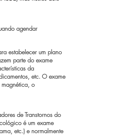
 quando agendar
Para estabelecer um plano
fazem parte do exame
terísticas da
icamentos, etc.
O exame
 magnética, o
adores de Transtornos do
sicológico é um exame
grama,
etc.
) e normalmente